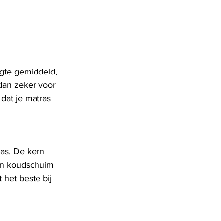
ngte gemiddeld, 
dan zeker voor 
dat je matras 
ras. De kern 
 en koudschuim 
het beste bij 