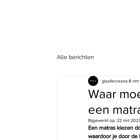
DICE INTERNATIONAL
MAKE SLEEP PERSONAL
Alle berichten
gisellecrezee
8 mrt
Waar moet
een matr
Bijgewerkt op:
22 mrt 202
Een matras kiezen doe
waardoor je door de b