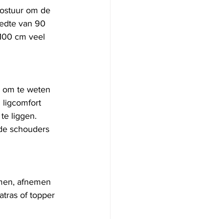
postuur om de 
eedte van 90 
100 cm veel 
k om te weten 
 ligcomfort 
e liggen. 
 de schouders 
omen, afnemen 
atras of topper 