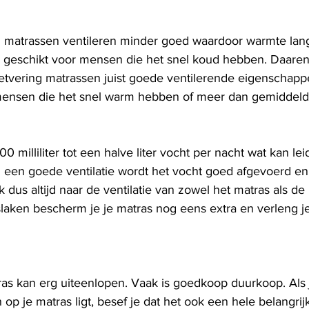
m matrassen ventileren minder goed waardoor warmte la
n ze geschikt voor mensen die het snel koud hebben. Daar
vering matrassen juist goede ventilerende eigenschappe
mensen die het snel warm hebben of meer dan gemiddeld 
00 milliliter tot een halve liter vocht per nacht wat kan lei
 een goede ventilatie wordt het vocht goed afgevoerd en
jk dus altijd naar de ventilatie van zowel het matras als de
aken bescherm je je matras nog eens extra en verleng j
ras kan erg uiteenlopen. Vaak is goedkoop duurkoop. Als 
n op je matras ligt, besef je dat het ook een hele belangrij