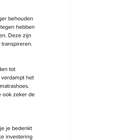
nger behouden 
entegen hebben 
n. Deze zijn 
transpireren.
den tot 
 verdampt het 
 matrashoes. 
e ook zeker de 
je je bedenkt 
ke investering 