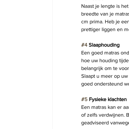
Naast je lengte is he
breedte van je matra
cm prima. Heb je een
prettiger liggen en m
#4
 Slaaphouding 
Een goed matras onde
hoe uw houding tijden
belangrijk om te voo
Slaapt u meer op uw 
goed ondersteund wo
#5
 Fysieke klachten
Een matras kan er aa
of zelfs verdwijnen. 
geadviseerd vanwege