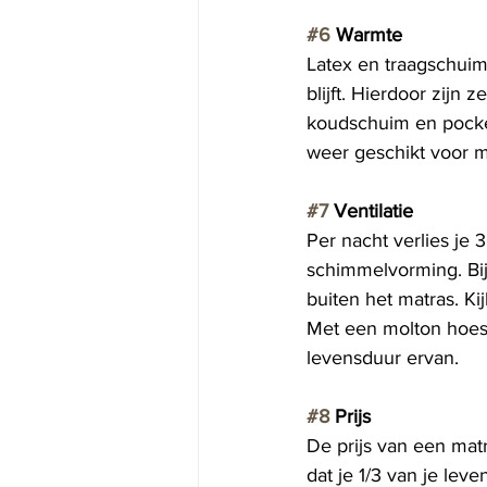
#6
 Warmte 
Latex en traagschui
blijft. Hierdoor zij
koudschuim en pocket
weer geschikt voor 
#7
 Ventilatie 
Per nacht verlies je 3
schimmelvorming. Bij
buiten het matras. Ki
Met een molton hoesl
levensduur ervan.
#8
 Prijs 
De prijs van een mat
dat je 1/3 van je leve