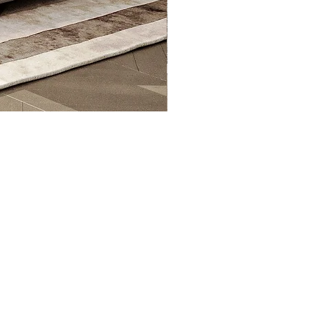
Hoofdbord Chelsey
Nieuwsbrief
il je op de hoogte blijven van het Dice matras en
logs? Schrijf je dan in voor onze nieuwsbrief!