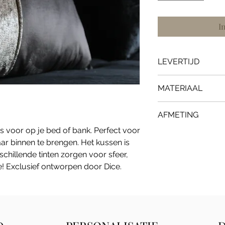
I
LEVERTIJD
2 weken levertijd.
MATERIAAL
Velvet
AFMETING
Croco
voor op je bed of bank. Perfect voor
Waterafstonde st
L 70 X B 40 cm
aar binnen te brengen. Het kussen is
schillende tinten zorgen voor sfeer,
! Exclusief ontworpen door Dice.