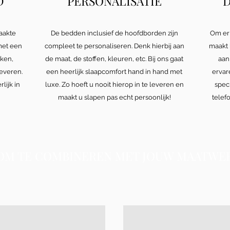
D
PERSONALISATIE
D
aakte
De bedden inclusief de hoofdborden zijn
Om er 
met een
compleet te personaliseren. Denk hierbij aan
maakt b
eken,
de maat, de stoffen, kleuren, etc. Bij ons gaat
aan 
leveren.
een heerlijk slaapcomfort hand in hand met
ervare
lijk in
luxe. Zo hoeft u nooit hierop in te leveren en
spec
maakt u slapen pas echt persoonlijk!
telef
OM TE COMBINEREN MET JOUW MAATW