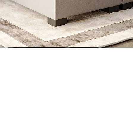
Snel overzicht
Informatie
Privacy policy
W
b
Verzendbeleid
Retourbeleid