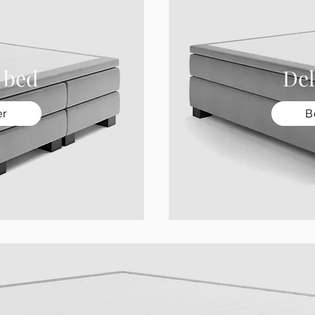
 bed
Del
er
B