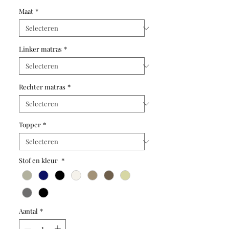
Maat
*
Linker matras
*
Rechter matras
*
Topper
*
Stof en kleur
*
Aantal
*