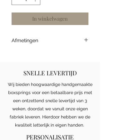
In winkelwagen
Afmetingen
Bij onze boxspring comfort zijn
de boxen 20 cm hoog. Dit
verschilt met onze boxspring
SNELLE LEVERTIJD
premium die 30 cm hoge boxen
heeft. Hou rekening met de
Wij bieden hoogwaardige handgemaakte
instaphoogte die u graag zou
boxsprings voor een betaalbare prijs met
willen hebben. Als u geveerde
een ontzettend snelle levertijd van 3
boxen, een buitenmaat, een
weken, doordat we vanuit onze eigen
andere stof of andere poten
fabriek leveren. Hierdoor hebben we de
wilt neem dan contact met ons
kwaliteit letterlijk in eigen handen.
op via het contact formulier!
PERSONALISATIE