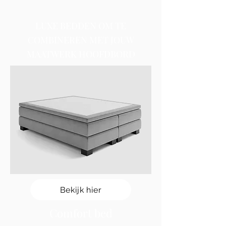
LUXE BEDDEN OM TE
COMBINEREN MET JOUW
MAATWERK HOOFDBORD
Bekijk hier
Comfort bed